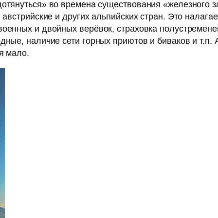
дотянуться» во времена существования «железного з
, австрийские и других альпийских стран. Это налага
военных и двойных верёвок, страховка полустременем
дные, наличие сети горных приютов и биваков и т.п.
я мало.