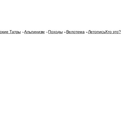
окие Татры
Альпинизм
Походы
Велотема
Летопись
Кто это?