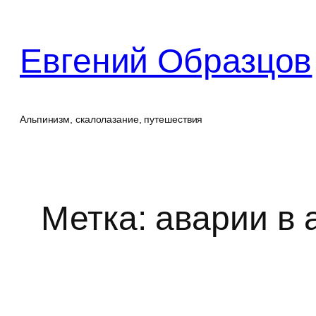
Перейти
к
Евгений Образцов
содержимому
Альпинизм, скалолазание, путешествия
Метка:
аварии в 