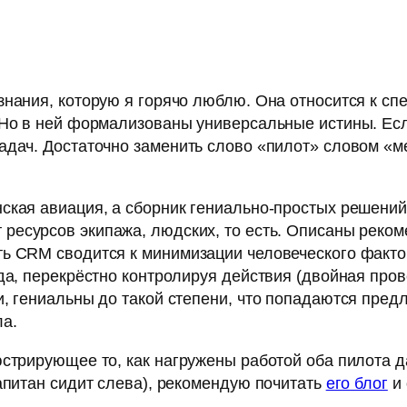
знания, которую я горячо люблю. Она относится к сп
 Но в ней формализованы универсальные истины. Если
адач. Достаточно заменить слово «пилот» словом «м
ская авиация, а сборник гениально-простых решени
ресурсов экипажа, людских, то есть. Описаны реко
g). Суть CRM сводится к минимизации человеческого фак
да, перекрёстно контролируя действия (двойная пров
, гениальны до такой степени, что попадаются пред
ла.
юстрирующее то, как нагружены работой оба пилота д
апитан сидит слева), рекомендую почитать
его блог
и 