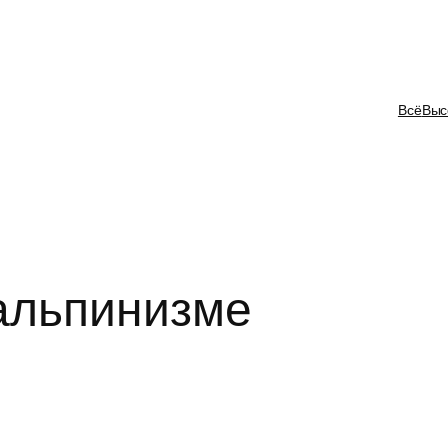
Всё
Выс
альпинизме