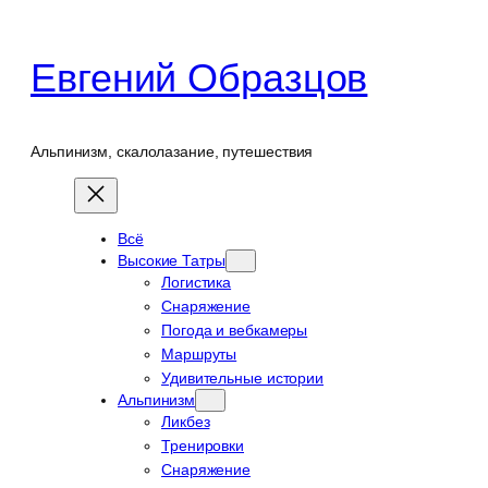
Перейти
к
Евгений Образцов
содержимому
Альпинизм, скалолазание, путешествия
Всё
Высокие Татры
Логистика
Снаряжение
Погода и вебкамеры
Маршруты
Удивительные истории
Альпинизм
Ликбез
Тренировки
Снаряжение