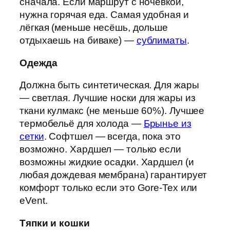
сначала. Если маршрут с ночёвкой,
нужна горячая еда. Самая удобная и
лёгкая (меньше несёшь, дольше
отдыхаешь на биваке) —
сублиматы
.
Одежда
Должна быть синтетическая. Для жары
— светлая. Лучшие носки для жары из
ткани кулмакс (не меньше 60%). Лучшее
термобельё для холода —
Брынье из
сетки
. Софтшел — всегда, пока это
возможно. Хардшел — только если
возможны жидкие осадки. Хардшел (и
любая дождевая мембрана) гарантирует
комфорт только если это Gore-Tex или
eVent.
Тяпки и кошк
и