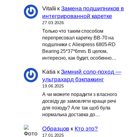
Vitalii
к
Замена подшипников в
интегрированной каретке
27.03.2026
Только что таким способом
перепресовал каретку BB-70 на
подшпники с Aliexpress 6805-RD
Bearing 25*37*6mm. В целом,
интересно, как будет, особенно…
Katia
к
Зимний соло-поход —
ультрахард бэкпаккинг
19.06.2025
А чи можете порадити з власного
досвіду де замовляти краще речі
для походу? Але так щоб була
нормальна доставка до…
Образцов
к
Кто это?
17.01.2025