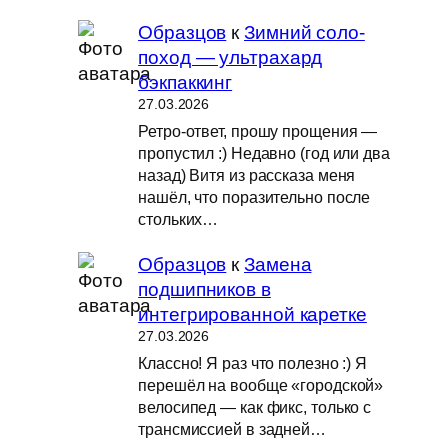
Образцов
к
Зимний соло-
поход — ультрахард
бэкпаккинг
27.03.2026
Ретро-ответ, прошу прощения —
пропустил :) Недавно (год или два
назад) Витя из рассказа меня
нашёл, что поразительно после
стольких…
Образцов
к
Замена
подшипников в
интегрированной каретке
27.03.2026
Классно! Я раз что полезно :) Я
перешёл на вообще «городской»
велосипед — как фикс, только с
трансмиссией в задней…