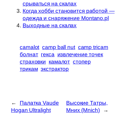
срываться на скалах
Когда хобби становится работой —
одежда и снаряжение Montano.pl
Выходные на скалах
camalot
camp ball nut
camp tricam
болнат
гекса
извлечение точек
страховки
камалот
стопер
трикам
экстрактор
←
Палатка Vaude
Высокие Татры,
Hogan Ultralight
Мних (Mnich)
→