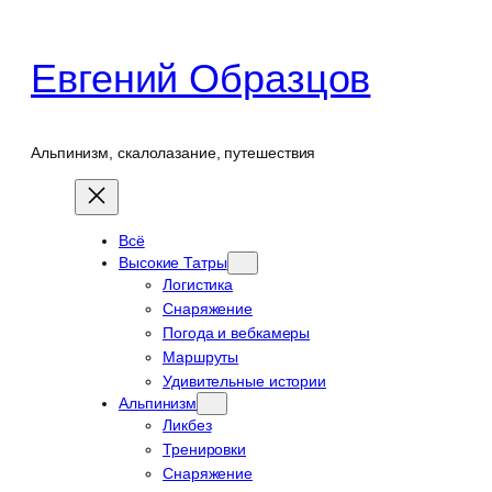
Перейти
к
Евгений Образцов
содержимому
Альпинизм, скалолазание, путешествия
Всё
Высокие Татры
Логистика
Снаряжение
Погода и вебкамеры
Маршруты
Удивительные истории
Альпинизм
Ликбез
Тренировки
Снаряжение