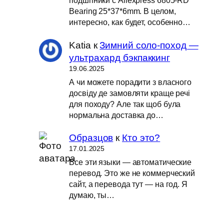
подшпники с Aliexpress 6805-RD
Bearing 25*37*6mm. В целом,
интересно, как будет, особенно…
Katia
к
Зимний соло-поход —
ультрахард бэкпаккинг
19.06.2025
А чи можете порадити з власного
досвіду де замовляти краще речі
для походу? Але так щоб була
нормальна доставка до…
Образцов
к
Кто это?
17.01.2025
Все эти языки — автоматические
перевод. Это же не коммерческий
сайт, а перевода тут — на год. Я
думаю, ты…