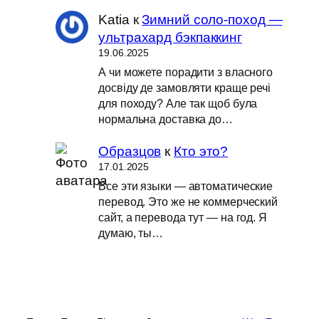
Katia
к
Зимний соло-поход —
ультрахард бэкпаккинг
19.06.2025
А чи можете порадити з власного
досвіду де замовляти краще речі
для походу? Але так щоб була
нормальна доставка до…
Образцов
к
Кто это?
17.01.2025
Все эти языки — автоматические
перевод. Это же не коммерческий
сайт, а перевода тут — на год. Я
думаю, ты…