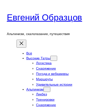
Перейти
к
Евгений Образцов
содержимому
Альпинизм, скалолазание, путешествия
Всё
Высокие Татры
Логистика
Снаряжение
Погода и вебкамеры
Маршруты
Удивительные истории
Альпинизм
Ликбез
Тренировки
Снаряжение