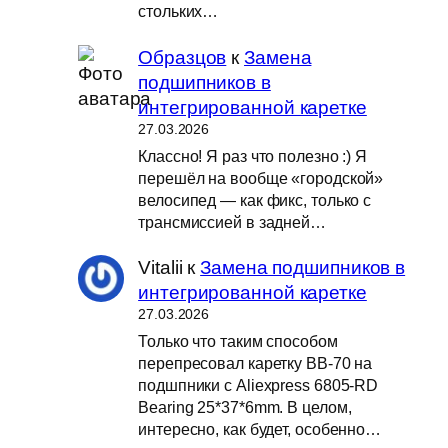
стольких…
Образцов
к
Замена
подшипников в
интегрированной каретке
27.03.2026
Классно! Я раз что полезно :) Я
перешёл на вообще «городской»
велосипед — как фикс, только с
трансмиссией в задней…
Vitalii
к
Замена подшипников в
интегрированной каретке
27.03.2026
Только что таким способом
перепресовал каретку BB-70 на
подшпники с Aliexpress 6805-RD
Bearing 25*37*6mm. В целом,
интересно, как будет, особенно…