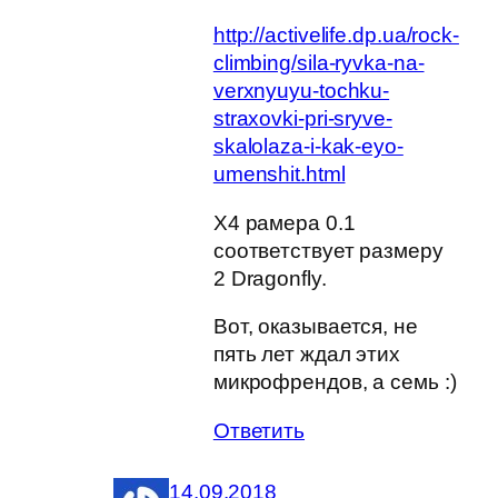
http://activelife.dp.ua/rock-
climbing/sila-ryvka-na-
verxnyuyu-tochku-
straxovki-pri-sryve-
skalolaza-i-kak-eyo-
umenshit.html
Х4 рамера 0.1
соответствует размеру
2 Dragonfly.
Вот, оказывается, не
пять лет ждал этих
микрофрендов, а семь :)
Ответить
14.09.2018