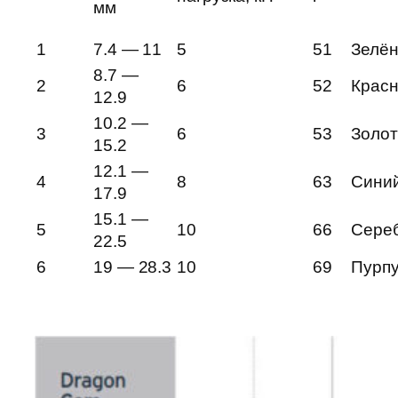
мм
1
7.4 — 11
5
51
Зелё
8.7 —
2
6
52
Крас
12.9
10.2 —
3
6
53
Золо
15.2
12.1 —
4
8
63
Сини
17.9
15.1 —
5
10
66
Сере
22.5
6
19 — 28.3
10
69
Пурп