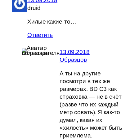
13.09.2018
druid
Хилые какие-то…
Ответить
13.09.2018
Образцов
А ты на другие
посмотри в тех же
размерах. BD C3 как
страховка — не в счёт
(разве что их каждый
метр совать). Я как-то
думал, какая их
«хилость» может быть
приемлема.