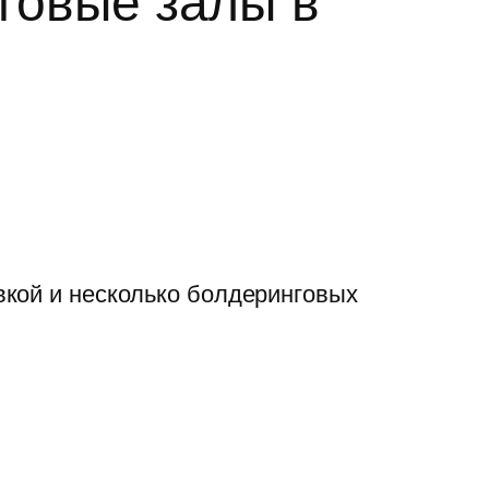
говые залы в
вкой и несколько болдеринговых