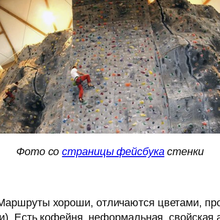
Фото со
страницы фейсбука
стенки
Маршруты хороши, отличаются цветами, прос
ки). Есть кофейня, неформальная, свойская