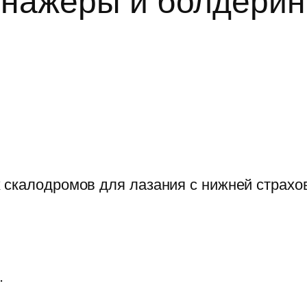
нажёры и болдерин
 скалодромов для лазания с нижней страхо
.