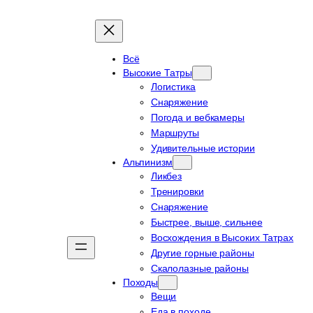
Всё
Высокие Татры
Логистика
Снаряжение
Погода и вебкамеры
Маршруты
Удивительные истории
Альпинизм
Ликбез
Тренировки
Снаряжение
Быстрее, выше, сильнее
Восхождения в Высоких Татрах
Другие горные районы
Скалолазные районы
Походы
Вещи
Еда в походе