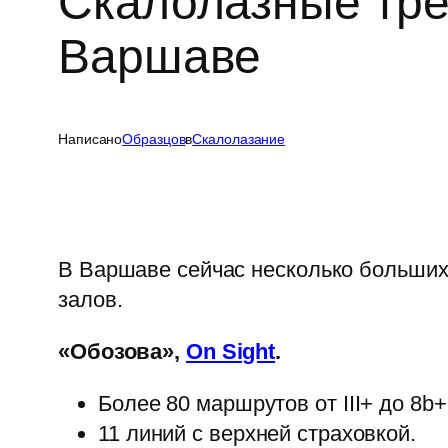
Скалолазные тре
Варшаве
Написано
Образцов
в
Скалолазание
В Варшаве сейчас несколько больших
залов.
«Обозова»,
On Sight
.
Более 80 маршрутов от III+ до 8b+
11 линий с верхней страховкой.