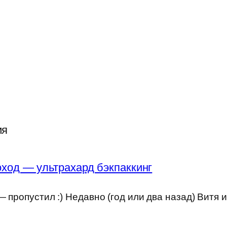
ия
ход — ультрахард бэкпаккинг
 пропустил :) Недавно (год или два назад) Витя 