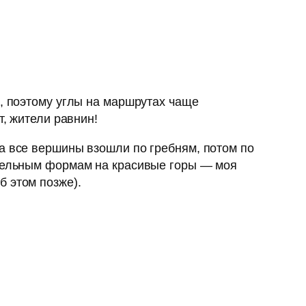
и, поэтому углы на маршрутах чаще
т, жители равнин!
а все вершины взошли по гребням, потом по
ительным формам на красивые горы — моя
б этом позже).