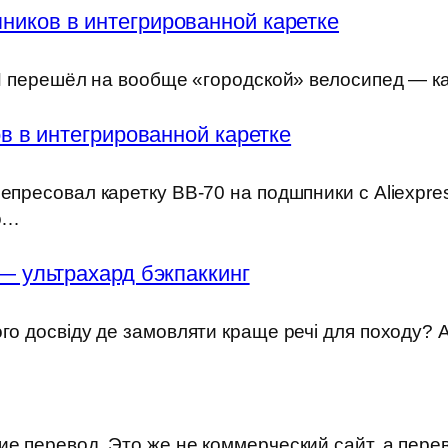
ников в интегрированной каретке
) Я перешёл на вообще «городской» велосипед — к
 в интегрированной каретке
епресовал каретку BB-70 на подшпники с Aliexpre
но…
— ультрахард бэкпаккинг
ого досвіду де замовляти краще речі для походу?
е перевод. Это же не коммерческий сайт, а пере