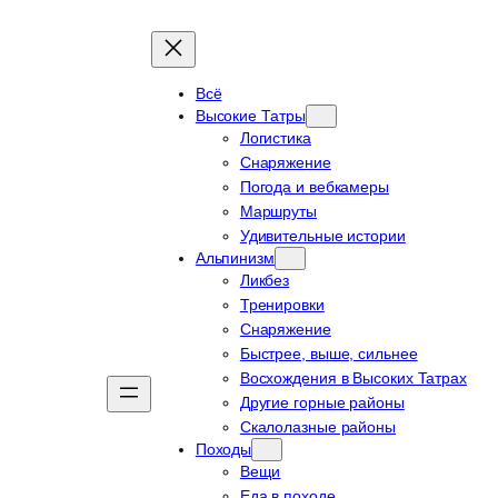
Всё
Высокие Татры
Логистика
Снаряжение
Погода и вебкамеры
Маршруты
Удивительные истории
Альпинизм
Ликбез
Тренировки
Снаряжение
Быстрее, выше, сильнее
Восхождения в Высоких Татрах
Другие горные районы
Скалолазные районы
Походы
Вещи
Еда в походе