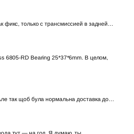
ак фикс, только с трансмиссией в задней…
ss 6805-RD Bearing 25*37*6mm. В целом,
 Але так щоб була нормальна доставка до…
вода тут — на год. Я думаю, ты…