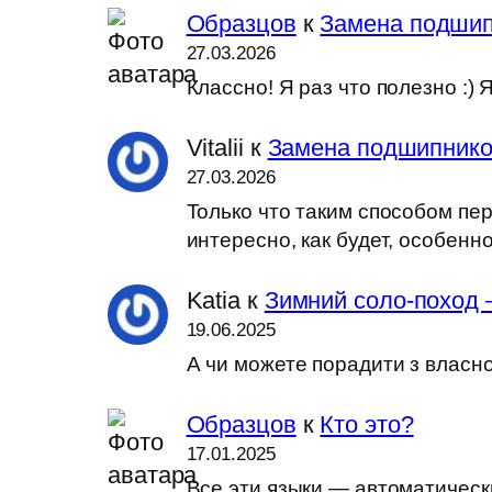
Образцов
к
Замена подшип
27.03.2026
Классно! Я раз что полезно :
Vitalii
к
Замена подшипников
27.03.2026
Только что таким способом пер
интересно, как будет, особен
Katia
к
Зимний соло-поход 
19.06.2025
А чи можете порадити з власн
Образцов
к
Кто это?
17.01.2025
Все эти языки — автоматически