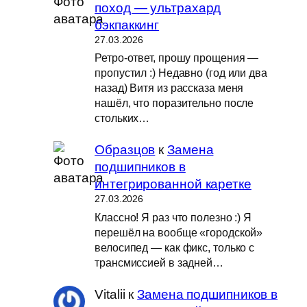
поход — ультрахард
бэкпаккинг
27.03.2026
Ретро-ответ, прошу прощения —
пропустил :) Недавно (год или два
назад) Витя из рассказа меня
нашёл, что поразительно после
стольких…
Образцов
к
Замена
подшипников в
интегрированной каретке
27.03.2026
Классно! Я раз что полезно :) Я
перешёл на вообще «городской»
велосипед — как фикс, только с
трансмиссией в задней…
Vitalii
к
Замена подшипников в