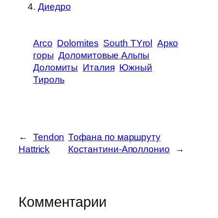
Диедро
Arco
Dolomites
South TYrol
Арко
горы
Доломитовые Альпы
Доломиты
Италия
Южный
Тироль
←
Tendon
Тофана по маршруту
Hattrick
Костантини-Аполлонио
→
Комментарии