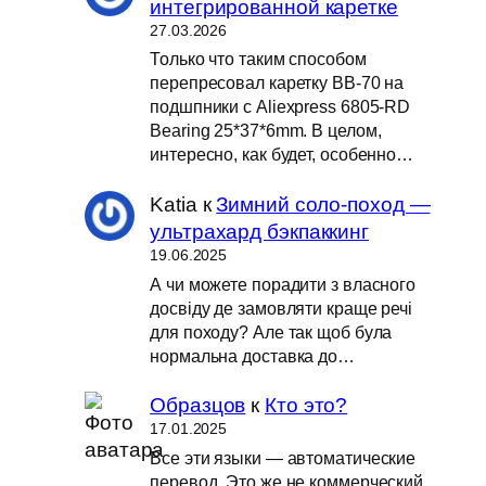
интегрированной каретке
27.03.2026
Только что таким способом
перепресовал каретку BB-70 на
подшпники с Aliexpress 6805-RD
Bearing 25*37*6mm. В целом,
интересно, как будет, особенно…
Katia
к
Зимний соло-поход —
ультрахард бэкпаккинг
19.06.2025
А чи можете порадити з власного
досвіду де замовляти краще речі
для походу? Але так щоб була
нормальна доставка до…
Образцов
к
Кто это?
17.01.2025
Все эти языки — автоматические
перевод. Это же не коммерческий