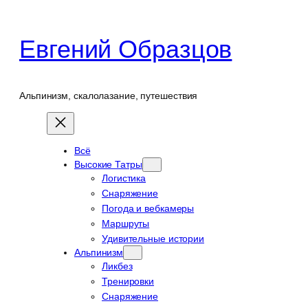
Перейти
к
Евгений Образцов
содержимому
Альпинизм, скалолазание, путешествия
Всё
Высокие Татры
Логистика
Снаряжение
Погода и вебкамеры
Маршруты
Удивительные истории
Альпинизм
Ликбез
Тренировки
Снаряжение