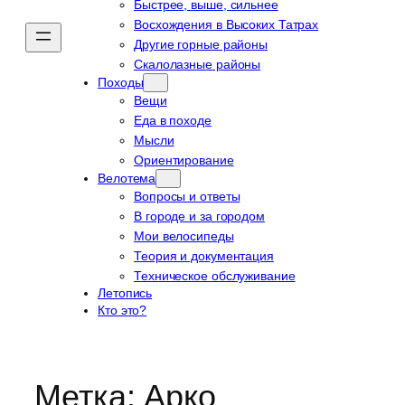
Быстрее, выше, сильнее
Восхождения в Высоких Татрах
Другие горные районы
Скалолазные районы
Походы
Вещи
Еда в походе
Мысли
Ориентирование
Велотема
Вопросы и ответы
В городе и за городом
Мои велосипеды
Теория и документация
Техническое обслуживание
Летопись
Кто это?
Метка:
Арко