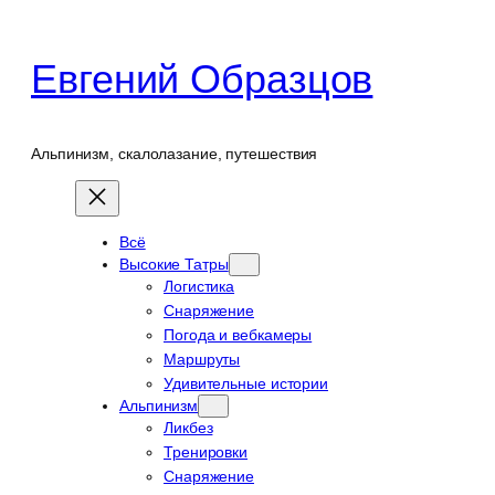
Перейти
к
Евгений Образцов
содержимому
Альпинизм, скалолазание, путешествия
Всё
Высокие Татры
Логистика
Снаряжение
Погода и вебкамеры
Маршруты
Удивительные истории
Альпинизм
Ликбез
Тренировки
Снаряжение