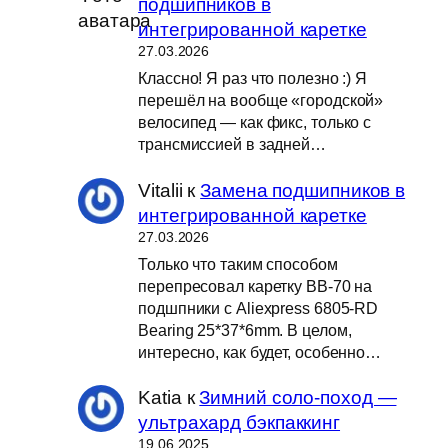
подшипников в
интегрированной каретке
27.03.2026
Классно! Я раз что полезно :) Я
перешёл на вообще «городской»
велосипед — как фикс, только с
трансмиссией в задней…
Vitalii
к
Замена подшипников в
интегрированной каретке
27.03.2026
Только что таким способом
перепресовал каретку BB-70 на
подшпники с Aliexpress 6805-RD
Bearing 25*37*6mm. В целом,
интересно, как будет, особенно…
Katia
к
Зимний соло-поход —
ультрахард бэкпаккинг
19.06.2025