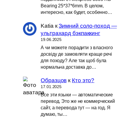
Bearing 25*37*6mm. В целом,
интересно, как будет, особенно…
Katia
к
Зимний соло-поход —
ультрахард бэкпаккинг
19.06.2025
А чи можете порадити з власного
досвіду де замовляти краще речі
для походу? Але так щоб була
нормальна доставка до…
Образцов
к
Кто это?
17.01.2025
Все эти языки — автоматические
перевод. Это же не коммерческий
сайт, а перевода тут — на год. Я
думаю, ты…