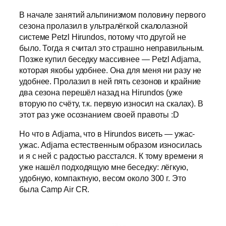
В начале занятий альпинизмом половину первого
сезона пролазил в ультралёгкой скалолазной
системе Petzl Hirundos, потому что другой не
было. Тогда я считал это страшно неправильным.
Позже купил беседку массивнее — Petzl Adjama,
которая якобы удобнее. Она для меня ни разу не
удобнее. Пролазил в ней пять сезонов и крайние
два сезона перешёл назад на Hirundos (уже
вторую по счёту, т.к. первую износил на скалах). В
этот раз уже осознанием своей правоты :D
Но что в Adjama, что в Hirundos висеть — ужас-
ужас. Adjama естественным образом износилась
и я с ней с радостью расстался. К тому времени я
уже нашёл подходящую мне беседку: лёгкую,
удобную, компактную, весом около 300 г. Это
была Camp Air CR.