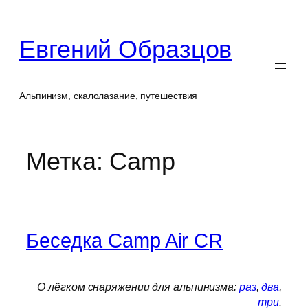
Перейти
к
Евгений Образцов
содержимому
Альпинизм, скалолазание, путешествия
Метка:
Camp
Беседка Camp Air CR
О лёгком снаряжении для альпинизма:
раз
,
два
,
три
.