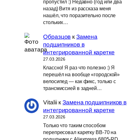
пропустил :) Недавно (год или два
назад) Витя из рассказа меня
нашёл, что поразительно после
стольких…
Образцов
к
Замена
подшипников в
интегрированной каретке
27.03.2026
Классно! Я раз что полезно :) Я
перешёл на вообще «городской»
велосипед — как фикс, только с
трансмиссией в задней…
Vitalii
к
Замена подшипников в
интегрированной каретке
27.03.2026
Только что таким способом
перепресовал каретку BB-70 на
подшпники с Aliexpress 6805-RD