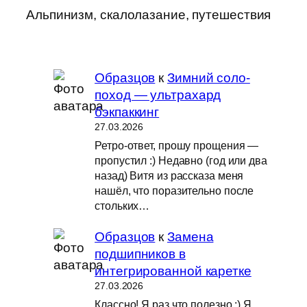
Альпинизм, скалолазание, путешествия
Образцов
к
Зимний соло-
поход — ультрахард
бэкпаккинг
27.03.2026
Ретро-ответ, прошу прощения —
пропустил :) Недавно (год или два
назад) Витя из рассказа меня
нашёл, что поразительно после
стольких…
Образцов
к
Замена
подшипников в
интегрированной каретке
27.03.2026
Классно! Я раз что полезно :) Я