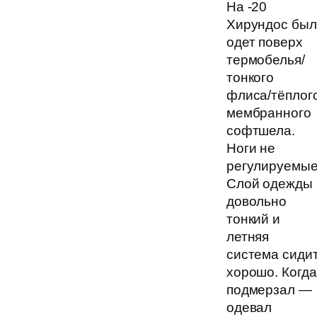
На -20
Хирундос был
одет поверх
термобелья/
тонкого
флиса/тёплог
мембранного
софтшела.
Ноги не
регулируемые
Слой одежды
довольно
тонкий и
летняя
система сиди
хорошо. Когда
подмерзал —
одевал