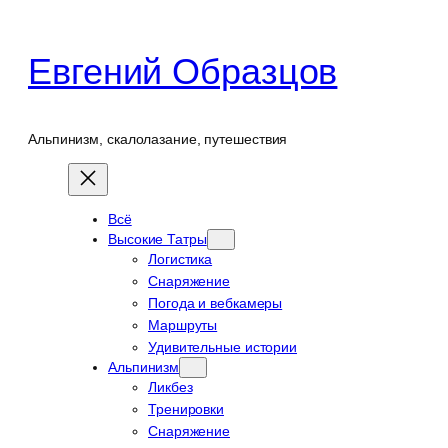
Перейти
к
Евгений Образцов
содержимому
Альпинизм, скалолазание, путешествия
Всё
Высокие Татры
Логистика
Снаряжение
Погода и вебкамеры
Маршруты
Удивительные истории
Альпинизм
Ликбез
Тренировки
Снаряжение