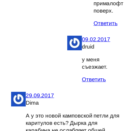
прималофт
поверх.
Ответить
09.02.2017
druid
у меня
съезжает.
Ответить
29.09.2017
Dima
А у это новой камповской петли для
каритулов есть? Дырка для
карабина не ослабляет общей