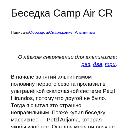
Беседка Camp Air CR
Написано
Образцов
в
Cнаряжение
, 
Альпинизм
О лёгком снаряжении для альпинизма:
раз
,
два
,
три
.
В начале занятий альпинизмом
половину первого сезона пролазил в
ультралёгкой скалолазной системе Petzl
Hirundos, потому что другой не было.
Тогда я считал это страшно
неправильным. Позже купил беседку
массивнее — Petzl Adjama, которая
якобы удобнее. Она для меня ни разу не