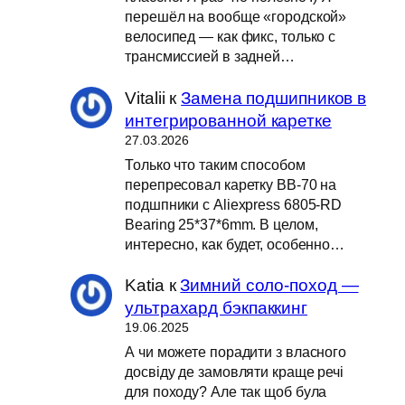
перешёл на вообще «городской»
велосипед — как фикс, только с
трансмиссией в задней…
Vitalii
к
Замена подшипников в
интегрированной каретке
27.03.2026
Только что таким способом
перепресовал каретку BB-70 на
подшпники с Aliexpress 6805-RD
Bearing 25*37*6mm. В целом,
интересно, как будет, особенно…
Katia
к
Зимний соло-поход —
ультрахард бэкпаккинг
19.06.2025
А чи можете порадити з власного
досвіду де замовляти краще речі
для походу? Але так щоб була