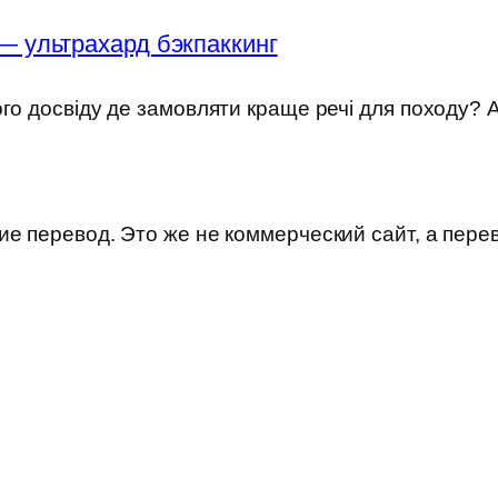
— ультрахард бэкпаккинг
ого досвіду де замовляти краще речі для походу?
е перевод. Это же не коммерческий сайт, а пере