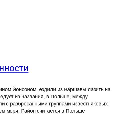
нности
ином Йонсоном, ездили из Варшавы лазить на
ледует из названия, в Польше, между
епи с разбросанными группами известняковых
ем моря. Район считается в Польше