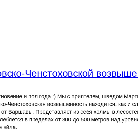
овско-Ченстоховской возвыше
овение и пол года :) Мы с приятелем, шведом Март
ско-Ченстоховская возвышенность находится, как и с
д от Варшавы. Представляет из себя холмы в лесост
леблется в пределах от 300 до 500 метров над уровн
е яйла.