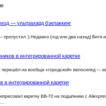
ия
ход — ультрахард бэкпаккинг
 пропустил :) Недавно (год или два назад) Витя 
ников в интегрированной каретке
) Я перешёл на вообще «городской» велосипед — к
 в интегрированной каретке
епресовал каретку BB-70 на подшпники с Aliexpre
но…