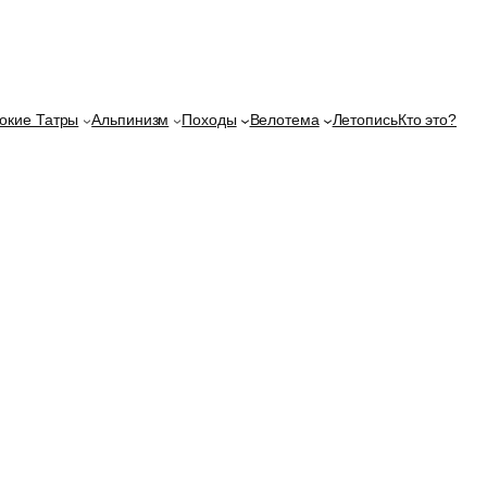
окие Татры
Альпинизм
Походы
Велотема
Летопись
Кто это?