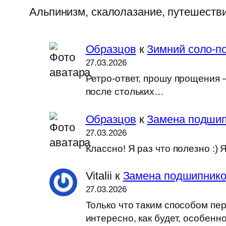
Альпинизм, скалолазание, путешеств
Образцов
к
Зимний соло-по
27.03.2026
Ретро-ответ, прошу прощения —
после стольких…
Образцов
к
Замена подшип
27.03.2026
Классно! Я раз что полезно :
Vitalii
к
Замена подшипников
27.03.2026
Только что таким способом пер
интересно, как будет, особен