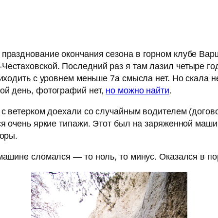
 празднование окончания сезона в горном клубе Ва
Честаховской. Последний раз я там лазил четыре год
риходить с уровнем меньше 7а смысла нет. Но скала
ой день, фотографий нет,
но можно найти
.
 с ветерком доехали со случайным водителем (догово
ся очень яркие типажи. Этот был на заряженной маши
горы.
ашине сломался — то ноль, то минус. Оказался в пор