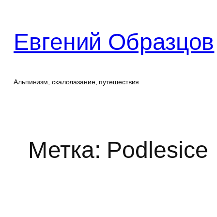
Перейти
к
Евгений Образцов
содержимому
Альпинизм, скалолазание, путешествия
Метка:
Podlesice