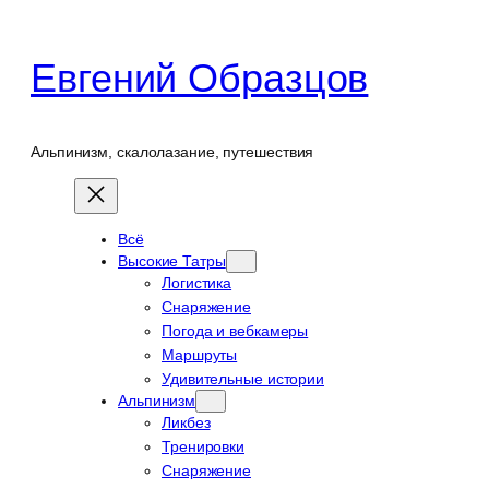
Перейти
к
Евгений Образцов
содержимому
Альпинизм, скалолазание, путешествия
Всё
Высокие Татры
Логистика
Снаряжение
Погода и вебкамеры
Маршруты
Удивительные истории
Альпинизм
Ликбез
Тренировки
Снаряжение