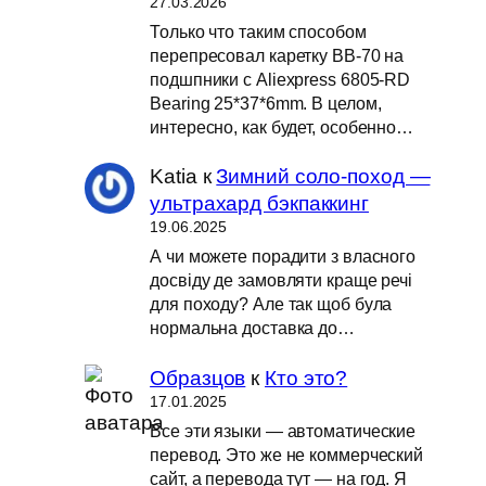
27.03.2026
Только что таким способом
перепресовал каретку BB-70 на
подшпники с Aliexpress 6805-RD
Bearing 25*37*6mm. В целом,
интересно, как будет, особенно…
Katia
к
Зимний соло-поход —
ультрахард бэкпаккинг
19.06.2025
А чи можете порадити з власного
досвіду де замовляти краще речі
для походу? Але так щоб була
нормальна доставка до…
Образцов
к
Кто это?
17.01.2025
Все эти языки — автоматические
перевод. Это же не коммерческий
сайт, а перевода тут — на год. Я