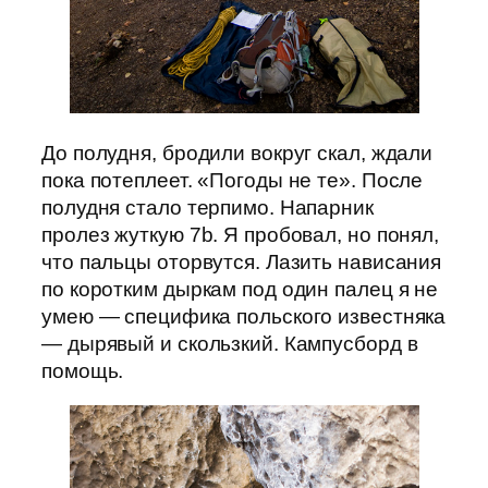
До полудня, бродили вокруг скал, ждали
пока потеплеет. «Погоды не те». После
полудня стало терпимо. Напарник
пролез жуткую 7b. Я пробовал, но понял,
что пальцы оторвутся. Лазить нависания
по коротким дыркам под один палец я не
умею — специфика польского известняка
— дырявый и скользкий. Кампусборд в
помощь.