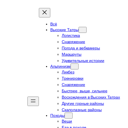
Всё
Высокие Татры
Логистика
Снаряжение
Погода и вебкамеры
Маршруты
Удивительные истории
Альпинизм
Ликбез
Тренировки
Снаряжение
Быстрее, выше, сильнее
Восхождения в Высоких Татрах
Другие горные районы
Скалолазные районы
Походы
Вещи
Еда в походе