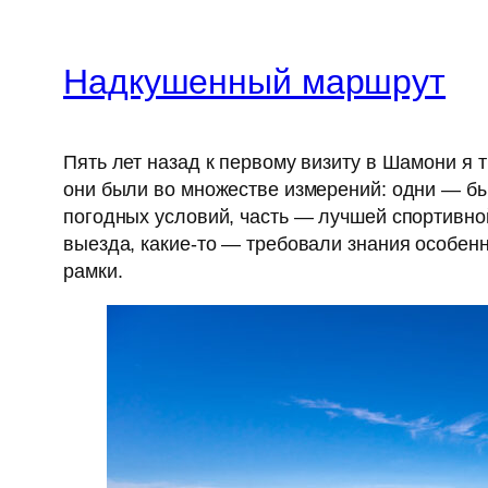
Надкушенный маршрут
Пять лет назад к первому визиту в Шамони я
они были во множестве измерений: одни — бы
погодных условий, часть — лучшей спортивн
выезда, какие-то — требовали знания особен
рамки.