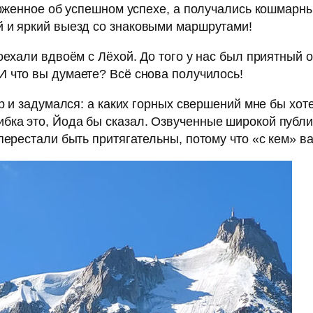
орженное об успешном успехе, а получались кошмарны
 и яркий выезд со знаковыми маршрутами!
оехали вдвоём с Лёхой. До того у нас был приятный 
 И что вы думаете? Всё снова получилось!
р и задумался: а каких горных свершений мне бы хот
ка это, Йода бы сказал. Озвученные широкой публи
перестали быть притягательны, потому что «с кем» ва