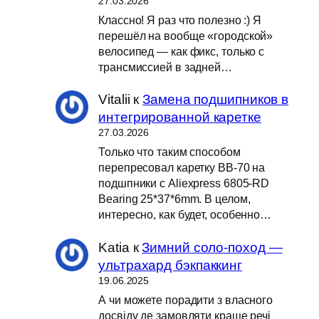
27.03.2026
Классно! Я раз что полезно :) Я
перешёл на вообще «городской»
велосипед — как фикс, только с
трансмиссией в задней…
Vitalii
к
Замена подшипников в
интегрированной каретке
27.03.2026
Только что таким способом
перепресовал каретку BB-70 на
подшпники с Aliexpress 6805-RD
Bearing 25*37*6mm. В целом,
интересно, как будет, особенно…
Katia
к
Зимний соло-поход —
ультрахард бэкпаккинг
19.06.2025
А чи можете порадити з власного
досвіду де замовляти краще речі