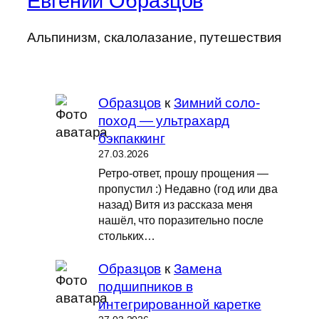
Евгений Образцов
Альпинизм, скалолазание, путешествия
Образцов
к
Зимний соло-
поход — ультрахард
бэкпаккинг
27.03.2026
Ретро-ответ, прошу прощения —
пропустил :) Недавно (год или два
назад) Витя из рассказа меня
нашёл, что поразительно после
стольких…
Образцов
к
Замена
подшипников в
интегрированной каретке