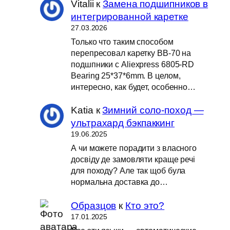
Vitalii
к
Замена подшипников в
интегрированной каретке
27.03.2026
Только что таким способом
перепресовал каретку BB-70 на
подшпники с Aliexpress 6805-RD
Bearing 25*37*6mm. В целом,
интересно, как будет, особенно…
Katia
к
Зимний соло-поход —
ультрахард бэкпаккинг
19.06.2025
А чи можете порадити з власного
досвіду де замовляти краще речі
для походу? Але так щоб була
нормальна доставка до…
Образцов
к
Кто это?
17.01.2025