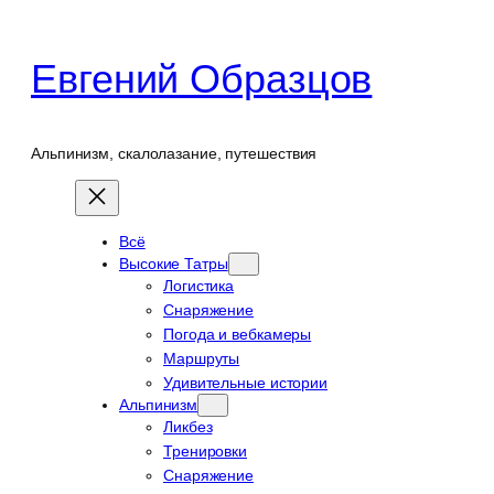
Перейти
к
Евгений Образцов
содержимому
Альпинизм, скалолазание, путешествия
Всё
Высокие Татры
Логистика
Снаряжение
Погода и вебкамеры
Маршруты
Удивительные истории
Альпинизм
Ликбез
Тренировки
Снаряжение