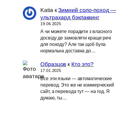
Katia
к
Зимний соло-поход —
ультрахард бэкпаккинг
19.06.2025
А чи можете порадити з власного
досвіду де замовляти краще речі
для походу? Але так щоб була
нормальна доставка до…
Образцов
к
Кто это?
17.01.2025
Все эти языки — автоматические
перевод. Это же не коммерческий
сайт, а перевода тут — на год. Я
думаю, ты…