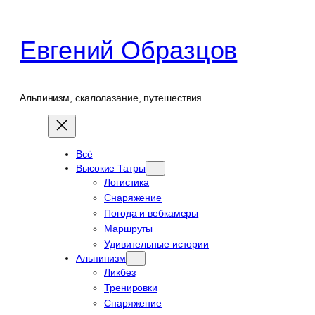
Перейти
к
Евгений Образцов
содержимому
Альпинизм, скалолазание, путешествия
Всё
Высокие Татры
Логистика
Снаряжение
Погода и вебкамеры
Маршруты
Удивительные истории
Альпинизм
Ликбез
Тренировки
Снаряжение