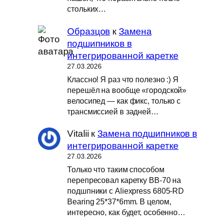
стольких…
Образцов
к
Замена
подшипников в
интегрированной каретке
27.03.2026
Классно! Я раз что полезно :) Я
перешёл на вообще «городской»
велосипед — как фикс, только с
трансмиссией в задней…
Vitalii
к
Замена подшипников в
интегрированной каретке
27.03.2026
Только что таким способом
перепресовал каретку BB-70 на
подшпники с Aliexpress 6805-RD
Bearing 25*37*6mm. В целом,
интересно, как будет, особенно…