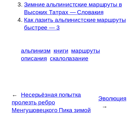
Зимние альпинистские маршруты в
Высоких Татрах — Словакия
Как лазить альпинистские маршруты
быстрее — 3
альпинизм
книги
маршруты
описания
скалолазание
←
Несерьёзная попытка
Эволюция
пролезть ребро
→
Менгушовецкого Пика зимой