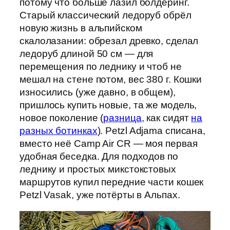
потому что больше лазил болдеринг.
Старый классический ледоруб обрёл
новую жизнь в альпийском
скалолазании: обрезал древко, сделал
ледоруб длиной 50 см — для
перемещения по леднику и чтоб не
мешал на стене потом, вес 380 г. Кошки
износились (уже давно, в общем),
пришлось купить новые, та же модель,
новое поколение (
разница
, как сидят
на
разных ботинках
). Petzl Adjama списана,
вместо неё Camp Air CR — моя первая
удобная беседка. Для подходов по
леднику и простых микстокстовых
маршрутов купил передние части кошек
Petzl Vasak, уже потёрты в Альпах.