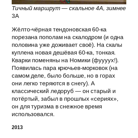
Тичный маршрут — скальное 4А, зимнее
3А
Жёлто-чёрная тендоновская 60-ка
порезана пополам на скалодром (и одна
половина уже доживает своё). На скалы
куплена новая дешёвая 60-ка, тонкая.
Кварки поменяны на Номики (фуууух!).
Появилась пара крючьев-морковок (на
самом деле, было больше, но в горах
они легко теряются в снегу). А
классический ледоруб — он старый и
потёртый, забыл в прошлых «сериях»,
он для туризма в снежное время
использовался.
2013