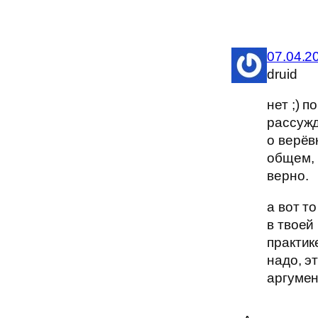
07.04.2
druid
нет ;) п
рассуж
о верёв
общем, 
верно.
а вот то
в твоей
практик
надо, э
аргумен