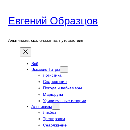
Перейти
к
Евгений Образцов
содержимому
Альпинизм, скалолазание, путешествия
Всё
Высокие Татры
Логистика
Снаряжение
Погода и вебкамеры
Маршруты
Удивительные истории
Альпинизм
Ликбез
Тренировки
Снаряжение