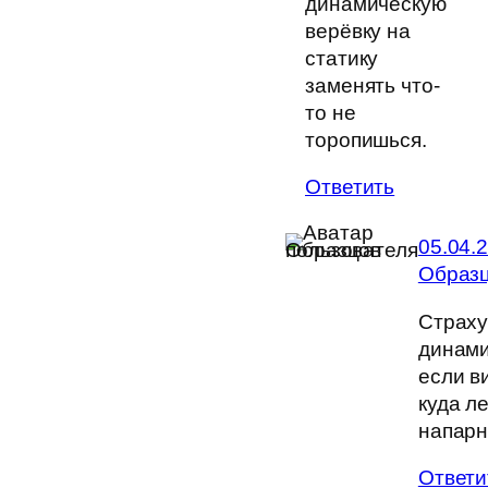
динамическую
верёвку на
статику
заменять что-
то не
торопишься.
Ответить
05.04.
Образ
Страх
динами
если в
куда л
напарн
Ответи