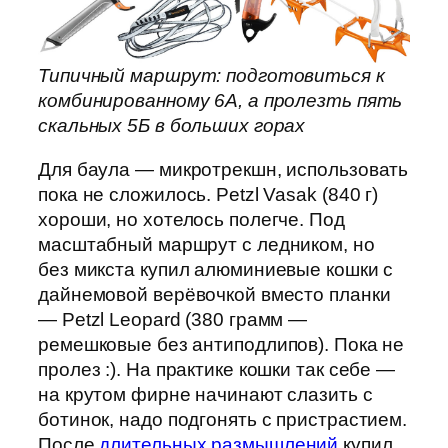
Типичный маршрут: подготовиться к
комбинированному 6А, а пролезть пять
скальных 5Б в больших горах
Для баула — микротрекшн, использовать
пока не сложилось. Petzl Vasak (840 г)
хороши, но хотелось полегче. Под
масштабный маршрут с ледником, но
без микста купил алюминиевые кошки с
дайнемовой верёвочкой вместо планки
— Petzl Leopard (380 грамм —
ремешковые без антиподлипов). Пока не
пролез :). На практике кошки так себе —
на крутом фирне начинают слазить с
ботинок, надо подгонять с пристрастием.
После
длительных размышлений
купил