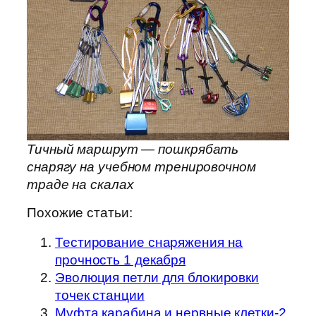
Тичный маршрут — пошкрябать
снарягу на учебном тренировочном
траде на скалах
Похожие статьи:
Тестирование снаряжения на
прочность 1 декабря
Эволюция петли для блокировки
точек станции
Муфта карабина и нервные клетки-2