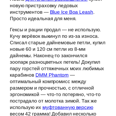
новую пристраховку ледовых
инструментов —
Blue Ice Boa Leash
.
Просто идеальная для меня.
Гексы и рации продал — не использую.
Кучу верёвок выкинул по из-за износа.
Списал старые дайнемовые петли, купил
новые 60 и 120 см петли из 8-мм
дайнемы. Наконец-то закончился
зоопарк разноцветных петель! Докупил
пару горстей оттяжечных моих любимых
карабинов
DMM Phantom
—
оптимальный компромисс между
размером и прочностью, с отличной
эргономикой — что-то потеряно, что-то
пострадало от молотка зимой. Так же
использую их
муфтованную версию
весом 42 грамма! Добавил несколько