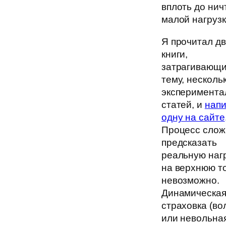
вплоть до ни
малой нагрузк
Я прочитал д
книги,
затрагивающи
тему, несколь
эксперимента
статей, и
нап
одну на сайте
Процесс слож
предсказать
реальную наг
на верхнюю т
невозможно.
Динамическа
страховка (во
или невольна