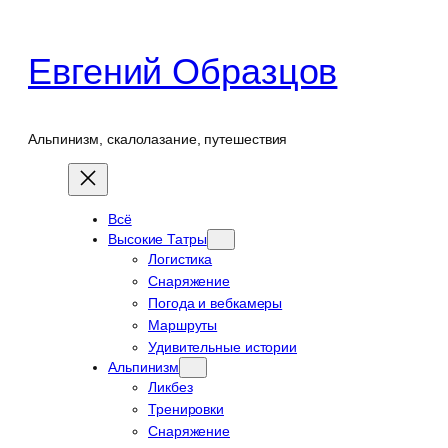
Перейти
к
Евгений Образцов
содержимому
Альпинизм, скалолазание, путешествия
Всё
Высокие Татры
Логистика
Снаряжение
Погода и вебкамеры
Маршруты
Удивительные истории
Альпинизм
Ликбез
Тренировки
Снаряжение