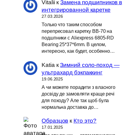
Vitalii
к
Замена подшипников в
интегрированной каретке
27.03.2026
Только что таким способом
перепресовал каретку BB-70 на
подшпники с Aliexpress 6805-RD
Bearing 25*37*6mm. В целом,
интересно, как будет, особенно…
Katia
к
Зимний соло-поход —
ультрахард бэкпаккинг
19.06.2025
А чи можете порадити з власного
досвіду де замовляти краще речі
для походу? Але так щоб була
нормальна доставка до…
Образцов
к
Кто это?
17.01.2025