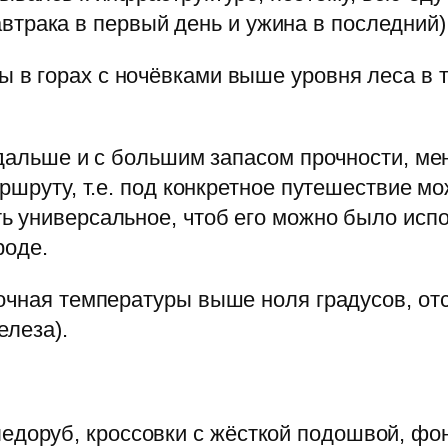
 завтрака в первый день и ужина в последний)
 в горах с ночёвками выше уровня леса в 
 дальше и с большим запасом прочности, ме
ршруту, т.е. под конкретное путешествие мо
 универсальное, чтоб его можно было испол
роде.
очная температуры выше ноля градусов, отсу
елеза).
едоруб, кроссовки с жёсткой подошвой, фон