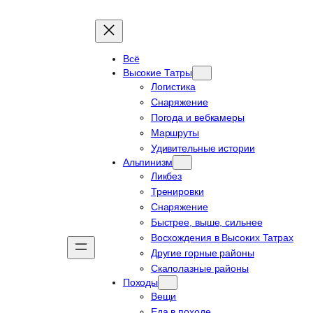
Всё
Высокие Татры
Логистика
Снаряжение
Погода и вебкамеры
Маршруты
Удивительные истории
Альпинизм
Ликбез
Тренировки
Снаряжение
Быстрее, выше, сильнее
Восхождения в Высоких Татрах
Другие горные районы
Скалолазные районы
Походы
Вещи
Еда в походе