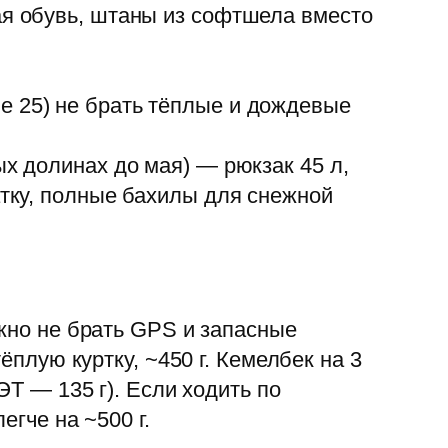
ая обувь, штаны из софтшела вместо
е 25) не брать тёплые и дождевые
ых долинах до мая) — рюкзак 45 л,
атку, полные бахилы для снежной
ожно не брать GPS и запасные
ёплую куртку, ~450 г. Кемелбек на 3
ЭТ — 135 г). Если ходить по
егче на ~500 г.