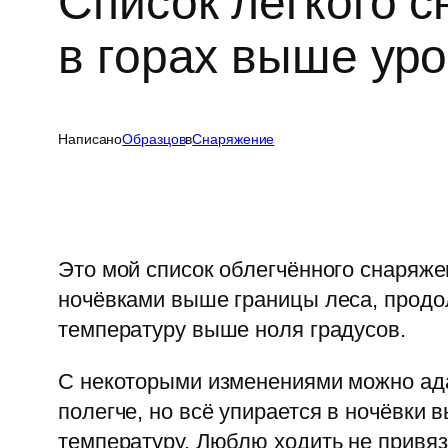
Список лёгкого 
в горах выше уро
Написано
Образцов
в
Cнаряжение
Это мой список облегчённого снаряже
ночёвками выше границы леса, продо
температуру выше ноля градусов.
С некоторыми изменениями можно ада
полегче, но всё упирается в ночёвки 
температуру. Люблю ходить не привяз