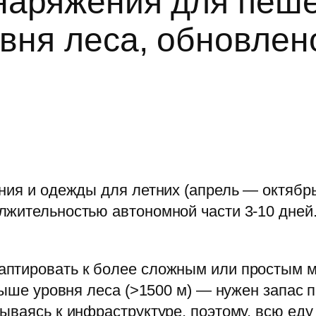
снаряжения для пеш
вня леса, обновлено
ния и одежды для летних (апрель — октябрь
лжительностью автономной части 3-10 дней.
птировать к более сложным или простым м
выше уровня леса (>1500 м) — нужен запас 
ываясь к инфраструктуре, поэтому, всю еду 