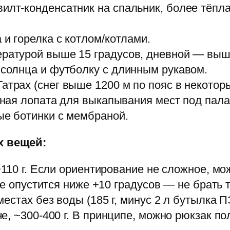
вилт-конденсатник на спальник, более тёпл
 и горелка с котлом/котлами.
ературой выше 15 градусов, дневной — выш
 солнца и футболку с длинным рукавом.
атрах (снег выше 1200 м по пояс в некотор
инная лопата для выкапывания мест под пал
ые ботинки с мембраной.
х вещей:
~110 г. Если ориентирование не сложное, м
е опустится ниже +10 градусов — не брать т
естах без воды (185 г, минус 2 л бутылка П
, ~300-400 г. В принципе, можно рюкзак пол