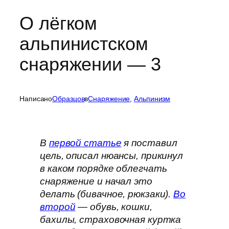
О лёгком
альпинистском
снаряжении — 3
Написано
Образцов
в
Cнаряжение
, 
Альпинизм
В
первой статье
я поставил
цель, описал нюансы, прикинул
в каком порядке облегчать
снаряжение и начал это
делать (бивачное, рюкзаки).
Во
второй
— обувь, кошки,
бахилы, страховочная куртка