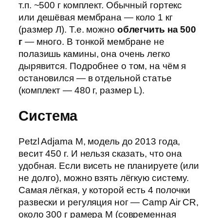
т.п. ~500 г комплект. Обычный гортекс
или дешёвая мембрана — коло 1 кг
(размер Л). Т.е. можно
облегчить на
500
г
— много. В тонкой мембране не
полазишь камины, она очень легко
дырявится. Подробнее о том, на чём я
остановился — в отдельной статье
(комплект — 480 г, размер L).
Система
Petzl Adjama M, модель до 2013 года,
весит 450 г. И нельзя сказать, что она
удобная. Если висеть не планируете (или
не долго), можно взять лёгкую систему.
Самая лёгкая, у которой есть 4 полочки
развески и регуляция ног — Camp Air CR,
около 300 г рамера М (современная