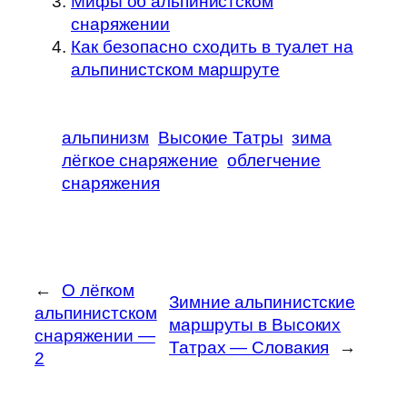
Мифы об альпинистском
снаряжении
Как безопасно сходить в туалет на
альпинистском маршруте
альпинизм
Высокие Татры
зима
лёгкое снаряжение
облегчение
снаряжения
←
О лёгком
Зимние альпинистские
альпинистском
маршруты в Высоких
снаряжении —
Татрах — Словакия
→
2