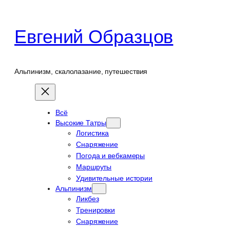
Перейти
к
Евгений Образцов
содержимому
Альпинизм, скалолазание, путешествия
Всё
Высокие Татры
Логистика
Снаряжение
Погода и вебкамеры
Маршруты
Удивительные истории
Альпинизм
Ликбез
Тренировки
Снаряжение