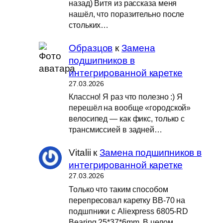
назад) Витя из рассказа меня
нашёл, что поразительно после
стольких…
Образцов
к
Замена
подшипников в
интегрированной каретке
27.03.2026
Классно! Я раз что полезно :) Я
перешёл на вообще «городской»
велосипед — как фикс, только с
трансмиссией в задней…
Vitalii
к
Замена подшипников в
интегрированной каретке
27.03.2026
Только что таким способом
перепресовал каретку BB-70 на
подшпники с Aliexpress 6805-RD
Bearing 25*37*6mm. В целом,