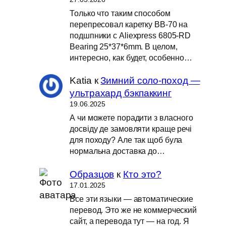
Только что таким способом
перепресовал каретку BB-70 на
подшпники с Aliexpress 6805-RD
Bearing 25*37*6mm. В целом,
интересно, как будет, особенно…
Katia
к
Зимний соло-поход —
ультрахард бэкпаккинг
19.06.2025
А чи можете порадити з власного
досвіду де замовляти краще речі
для походу? Але так щоб була
нормальна доставка до…
Образцов
к
Кто это?
17.01.2025
Все эти языки — автоматические
перевод. Это же не коммерческий
сайт, а перевода тут — на год. Я