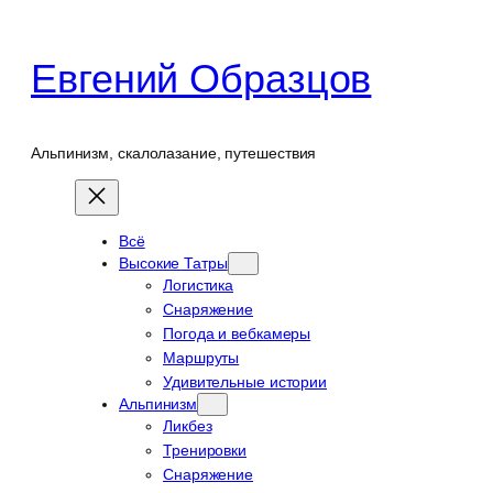
Перейти
к
Евгений Образцов
содержимому
Альпинизм, скалолазание, путешествия
Всё
Высокие Татры
Логистика
Снаряжение
Погода и вебкамеры
Маршруты
Удивительные истории
Альпинизм
Ликбез
Тренировки
Снаряжение