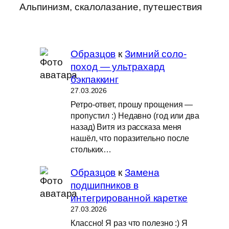
Альпинизм, скалолазание, путешествия
Образцов
к
Зимний соло-
поход — ультрахард
бэкпаккинг
27.03.2026
Ретро-ответ, прошу прощения —
пропустил :) Недавно (год или два
назад) Витя из рассказа меня
нашёл, что поразительно после
стольких…
Образцов
к
Замена
подшипников в
интегрированной каретке
27.03.2026
Классно! Я раз что полезно :) Я