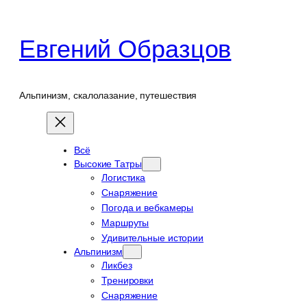
Перейти
к
Евгений Образцов
содержимому
Альпинизм, скалолазание, путешествия
Всё
Высокие Татры
Логистика
Снаряжение
Погода и вебкамеры
Маршруты
Удивительные истории
Альпинизм
Ликбез
Тренировки
Снаряжение