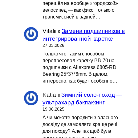
перешёл на вообще «городской»
велосипед — как фикс, только с
трансмиссией в задней…
Vitalii
к
Замена подшипников в
интегрированной каретке
27.03.2026
Только что таким способом
перепресовал каретку BB-70 на
подшпники с Aliexpress 6805-RD
Bearing 25*37*6mm. В целом,
интересно, как будет, особенно…
Katia
к
Зимний соло-поход —
ультрахард бэкпаккинг
19.06.2025
А чи можете порадити з власного
досвіду де замовляти краще речі
для походу? Але так щоб була
нормальна доставка до…