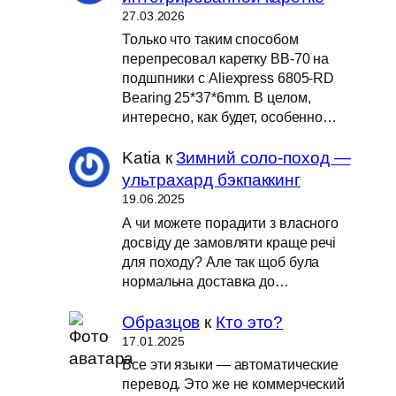
27.03.2026
Только что таким способом
перепресовал каретку BB-70 на
подшпники с Aliexpress 6805-RD
Bearing 25*37*6mm. В целом,
интересно, как будет, особенно…
Katia
к
Зимний соло-поход —
ультрахард бэкпаккинг
19.06.2025
А чи можете порадити з власного
досвіду де замовляти краще речі
для походу? Але так щоб була
нормальна доставка до…
Образцов
к
Кто это?
17.01.2025
Все эти языки — автоматические
перевод. Это же не коммерческий