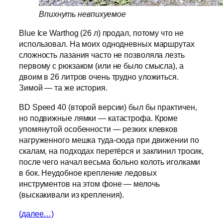
Впихнуть невпихуемое
Blue Ice Warthog (26 л) продал, потому что не
использовал. На моих однодневных маршрутах
сложность лазания часто не позволяла лезть
первому с рюкзаком (или не было смысла), а
двоим в 26 литров очень трудно уложиться.
Зимой — та же история.
BD Speed 40 (второй версии) был бы практичен,
но подвижные лямки — катастрофа. Кроме
упомянутой особенности — резких клевков
нагруженного мешка туда-сюда при движении по
скалам, на подходах перетёрся и заклинил тросик,
после чего начал весьма больно колоть иголками
в бок. Неудобное крепление ледовых
инструментов на этом фоне — мелочь
(выскакивали из крепления).
(далее…)