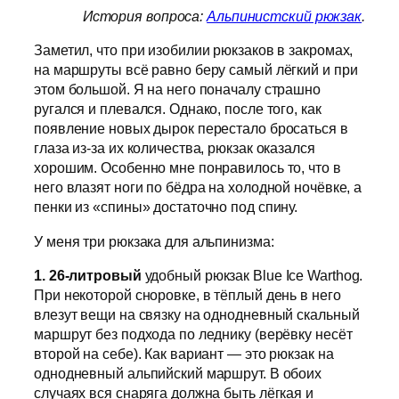
История вопроса:
Альпинистский рюкзак
.
Заметил, что при изобилии рюкзаков в закромах,
на маршруты всё равно беру самый лёгкий и при
этом большой. Я на него поначалу страшно
ругался и плевался. Однако, после того, как
появление новых дырок перестало бросаться в
глаза из-за их количества, рюкзак оказался
хорошим. Особенно мне понравилось то, что в
него влазят ноги по бёдра на холодной ночёвке, а
пенки из «спины» достаточно под спину.
У меня три рюкзака для альпинизма:
1. 26-литровый
удобный рюкзак Blue Ice Warthog.
При некоторой сноровке, в тёплый день в него
влезут вещи на связку на однодневный скальный
маршрут без подхода по леднику (верёвку несёт
второй на себе). Как вариант — это рюкзак на
однодневный альпийский маршрут. В обоих
случаях вся снаряга должна быть лёгкая и