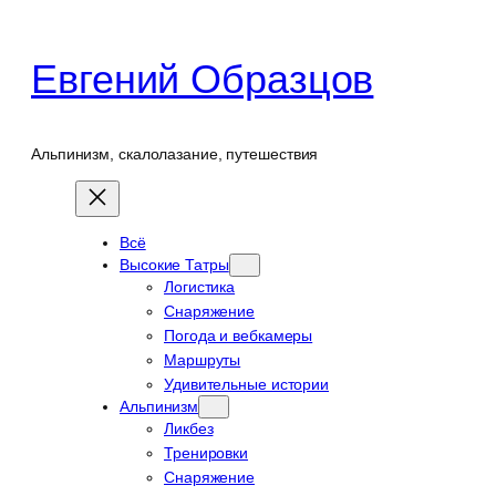
Перейти
к
Евгений Образцов
содержимому
Альпинизм, скалолазание, путешествия
Всё
Высокие Татры
Логистика
Снаряжение
Погода и вебкамеры
Маршруты
Удивительные истории
Альпинизм
Ликбез
Тренировки
Снаряжение