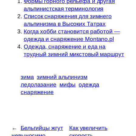
Формы горного рельефа и другая
альпинистская терминология
Список снаряжения для зимнего
альпинизма в Высоких Татрах
Когда хобби становится работой —
одежда и снаряжение Montano.pl
Одежда, снаряжение и еда на
трудный зимний микстовый маршрут
зима
зимний альпинизм
ледолазание
мифы
одежда
снаряжение
←
Бельгийцы жгут
Как увеличить
невыносимо
скорость