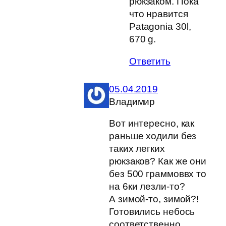
рюкзаком. Пока
что нравится
Patagonia 30l,
670 g.
Ответить
05.04.2019
Владимир
Вот интересно, как
раньше ходили без
таких легких
рюкзаков? Как же они
без 500 граммоввх то
на 6ки лезли-то?
А зимой-то, зимой?!
Готовились небось
соответственно,