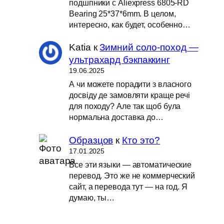
подшпники с Aliexpress 6805-RD
Bearing 25*37*6mm. В целом,
интересно, как будет, особенно…
Katia
к
Зимний соло-поход —
ультрахард бэкпаккинг
19.06.2025
А чи можете порадити з власного
досвіду де замовляти краще речі
для походу? Але так щоб була
нормальна доставка до…
Образцов
к
Кто это?
17.01.2025
Все эти языки — автоматические
перевод. Это же не коммерческий
сайт, а перевода тут — на год. Я
думаю, ты…