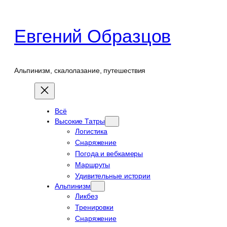
Перейти
к
Евгений Образцов
содержимому
Альпинизм, скалолазание, путешествия
Всё
Высокие Татры
Логистика
Снаряжение
Погода и вебкамеры
Маршруты
Удивительные истории
Альпинизм
Ликбез
Тренировки
Снаряжение