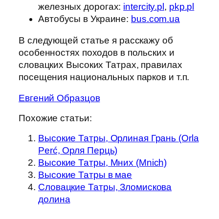
железных дорогах:
intercity.pl
,
pkp.pl
Автобусы в Украине:
bus.com.ua
В следующей статье я расскажу об
особенностях походов в польских и
словацких Высоких Татрах, правилах
посещения национальных парков и т.п.
Евгений Образцов
Похожие статьи:
Высокие Татры, Орлиная Грань (Orla
Perć, Орля Перць)
Высокие Татры, Мних (Mnich)
Высокие Татры в мае
Словацкие Татры, Зломискова
долина