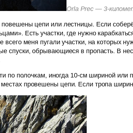
Orla Prec — 3-килом
 повешены цепи или лестницы. Если соберё
цами». Есть участки, где нужно карабкаться
е всего меня пугали участки, на которых н
ые спуски, обрывающиеся в пропасть. В не
.
дти по полочкам, иногда 10-см шириной или
 местах провешены цепи. Если тропа ширин