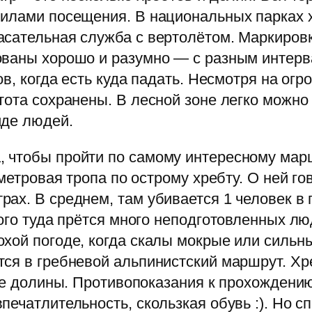
вилами посещения. В национальных парках 
сательная служба с вертолётом. Маркировк
ваны хорошо и разумно — с разным интервал
ов, когда есть куда падать. Несмотря на о
тота сохранены. В лесной зоне легко можно 
иде людей.
 чтобы пройти по самому интересному марш
ометровая тропа по острому хребту. О ней го
ах. В среднем, там убивается 1 человек в 
ого туда прётся много неподготовленных лю
хой погоде, когда скалы мокрые или сильный
ся в гребневой альпинистский маршрут. Хреб
две долины. Противопоказания к прохождени
печатлительность, скользкая обувь :). Но 