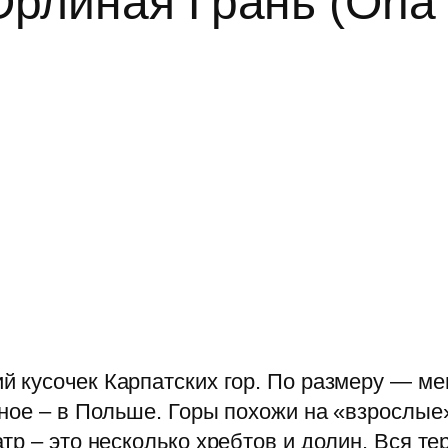
рлиная Грань (Orla
й кусочек Карпатских гор. По размеру — м
ное – в Польше. Горы похожи на «взрослые»
р – это несколько хребтов и долин. Вся те