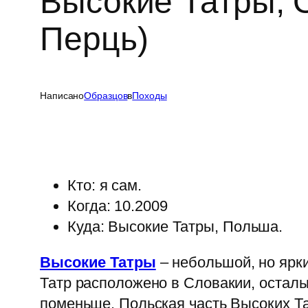
Высокие Татры, О
Перць)
Написано
Образцов
в
Походы
Кто: я сам.
Когда: 10.2009
Куда: Высокие Татры, Польша.
Высокие Татры
– небольшой, но ярки
Татр расположено в Словакии, осталь
поменьше. Польская часть Высоких Тат