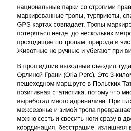
национальные парки со строгими пра
маркированные тропы, турприюты, спа
GPS картах совпадает. Тропы маркиро
потеряться негде, до нескольких метр
проходящее по тропам, природа и чис
Животные не ручные и убегают при в
В прошедшие выходные съездил туда,
Орлиной Грани (Orla Perc). Это 3-кил
пешеходном маршруте в Польских Татр
позитивная статистика, потому что мн
выработал много адреналина. При пло
межсезонье и зимой тропа превращает
можно сесть и свесить ноги сразу в 
координация, бесстрашие, излишняя в