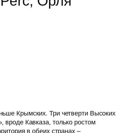
 Perć, Орля
еньше Крымских. Три четверти Высоких
, вроде Кавказа, только ростом
рритория в обеих странах –