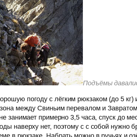
Подъёмы давалис
орошую погоду с лёгким рюкзаком (до 5 кг)
езона между Свиньим перевалом и Завратом 
ане занимает примерно 3,5 часа, спуск до ме
оды наверху нет, поэтому с с собой нужно 
еме в рюкзаке. Набрать можно в ручьях и о