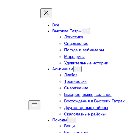
Всё
Высокие Татры
Логистика
Снаряжение
Погода и вебкамеры
Маршруты
Удивительные истории
Альпинизм
Ликбез
Тренировки
Снаряжение
Быстрее, выше, сильнее
Восхождения в Высоких Татрах
Другие горные районы
Скалолазные районы
Походы
Вещи
Еда в походе