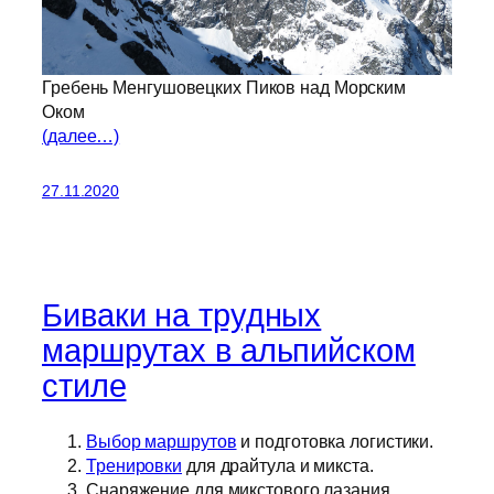
Гребень Менгушовецких Пиков над Морским
Оком
(далее…)
27.11.2020
Биваки на трудных
маршрутах в альпийском
стиле
Выбор маршрутов
и подготовка логистики.
Тренировки
для драйтула и микста.
Снаряжение для микстового лазания