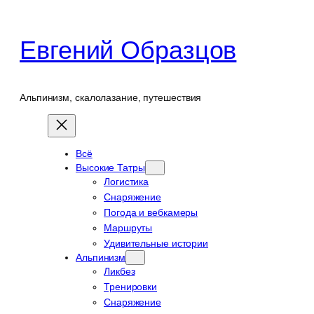
Перейти
к
Евгений Образцов
содержимому
Альпинизм, скалолазание, путешествия
Всё
Высокие Татры
Логистика
Снаряжение
Погода и вебкамеры
Маршруты
Удивительные истории
Альпинизм
Ликбез
Тренировки
Снаряжение