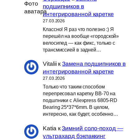
подшипников в
интегрированной каретке
27.03.2026
Классно! Я раз что полезно :) Я
перешёл на вообще «городской»
велосипед — как фикс, только с
трансмиссией в задней…
Vitalii
к
Замена подшипников в
интегрированной каретке
27.03.2026
Только что таким способом
перепресовал каретку BB-70 на
подшпники с Aliexpress 6805-RD
Bearing 25*37*6mm. В целом,
интересно, как будет, особенно…
Katia
к
Зимний соло-поход —
ультрахард бэкпаккинг