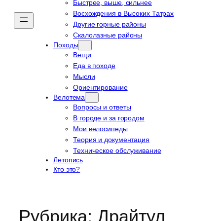
Быстрее, выше, сильнее
Восхождения в Высоких Татрах
Другие горные районы
Скалолазные районы
Походы
Вещи
Еда в походе
Мысли
Ориентирование
Велотема
Вопросы и ответы
В городе и за городом
Мои велосипеды
Теория и документация
Техническое обслуживание
Летопись
Кто это?
Рубрика:
Драйтул