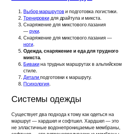
Выбор маршрутов
и подготовка логистики.
Тренировки
для драйтула и микста.
Снаряжение для микстового лазания
—
руки
.
Снаряжение для микстового лазания —
ноги
.
Одежда, снаряжение и еда для трудного
микста.
Биваки
на трудных маршрутах в альпийском
стиле.
Детали
подготовки к маршруту.
Психология
.
Системы одежды
Существует два подхода к тому как одеться на
маршрут — хардшел и софтшел. Хардшел — это
не элластичные водонепроницаемые мембраны,
софтшел — это ветронепродуваемые мембраны