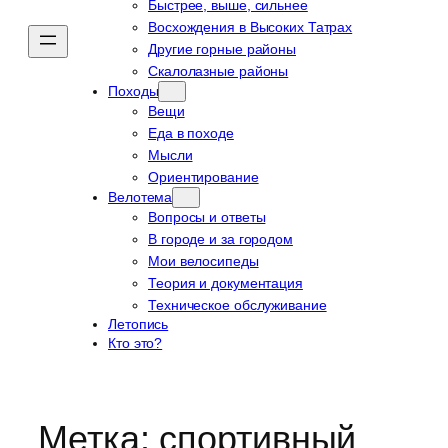
Быстрее, выше, сильнее
Восхождения в Высоких Татрах
Другие горные районы
Скалолазные районы
Походы
Вещи
Еда в походе
Мысли
Ориентирование
Велотема
Вопросы и ответы
В городе и за городом
Мои велосипеды
Теория и документация
Техническое обслуживание
Летопись
Кто это?
Метка:
спортивный