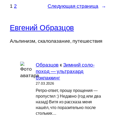
1
2
Следующая страница
→
Евгений Образцов
Альпинизм, скалолазание, путешествия
Образцов
к
Зимний соло-
поход — ультрахард
бэкпаккинг
27.03.2026
Ретро-ответ, прошу прощения —
пропустил :) Недавно (год или два
назад) Витя из рассказа меня
нашёл, что поразительно после
стольких…