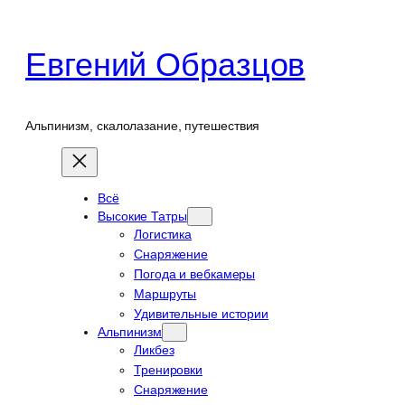
Перейти
к
Евгений Образцов
содержимому
Альпинизм, скалолазание, путешествия
Всё
Высокие Татры
Логистика
Снаряжение
Погода и вебкамеры
Маршруты
Удивительные истории
Альпинизм
Ликбез
Тренировки
Снаряжение