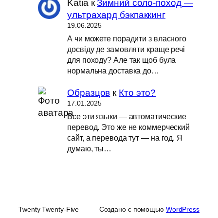
Katia
к
Зимний соло-поход —
ультрахард бэкпаккинг
19.06.2025
А чи можете порадити з власного
досвіду де замовляти краще речі
для походу? Але так щоб була
нормальна доставка до…
Образцов
к
Кто это?
17.01.2025
Все эти языки — автоматические
перевод. Это же не коммерческий
сайт, а перевода тут — на год. Я
думаю, ты…
Twenty Twenty-Five
Создано с помощью
WordPress